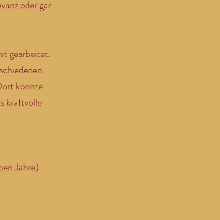
evanz oder gar
t gearbeitet.
rschiedenen
Dort konnte
s kraftvolle
eben Jahre)