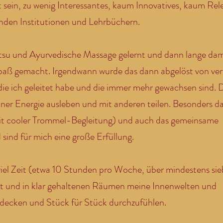
t sein, zu wenig Interessantes, kaum Innovatives, kaum Rel
nden Institutionen und Lehrbüchern.
tsu und Ayurvedische Massage gelernt und dann lange dami
paß gemacht. Irgendwann wurde das dann abgelöst von ve
ie ich geleitet habe und die immer mehr gewachsen sind. 
iner Energie ausleben und mit anderen teilen. Besonders da
mit cooler Trommel-Begleitung) und auch das gemeinsame
sind für mich eine große Erfüllung.
 viel Zeit (etwa 10 Stunden pro Woche, über mindestens si
rt und in klar gehaltenen Räumen meine Innenwelten und
tdecken und Stück für Stück durchzufühlen.