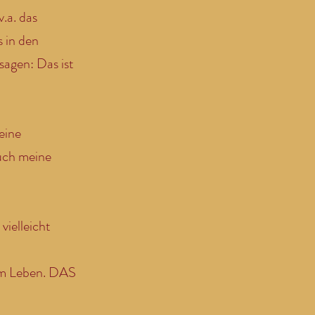
.a. das
s in den
sagen: Das ist
eine
uch meine
ielleicht
 im Leben. DAS