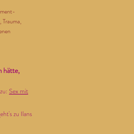
diment-
, Trauma,
denen
 hätte,
azu:
Sex mit
ht's zu Ilans