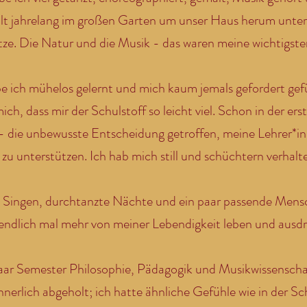
hlt jahrelang im großen Garten um unser Haus herum unte
atze. Die Natur und die Musik - das waren meine wichtigste
e ich mühelos gelernt und mich kaum jemals gefordert gefü
ch, dass mir der Schulstoff so leicht viel. Schon in der ers
ät - die unbewusste Entscheidung getroffen, meine Lehrer*i
 zu unterstützen. Ich hab mich still und schüchtern verhalt
as Singen, durchtanzte Nächte und ein paar passende Mens
endlich mal mehr von meiner Lebendigkeit leben und ausd
paar Semester Philosophie, Pädagogik und Musikwissenschaf
nerlich abgeholt; ich hatte ähnliche Gefühle wie in der Sc