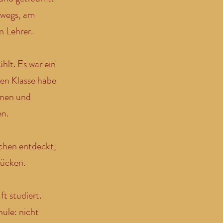
rwegs, am
n Lehrer.
hlt. Es war ein
ten Klasse habe
nnen und
en.
chen entdeckt,
rücken.
t studiert.
hule: nicht